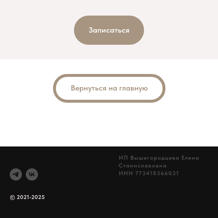
Записаться
Вернуться на главную
ИП Вышегородцева Елена
Станиславовна
ИНН 773418366031
© 2021-2025