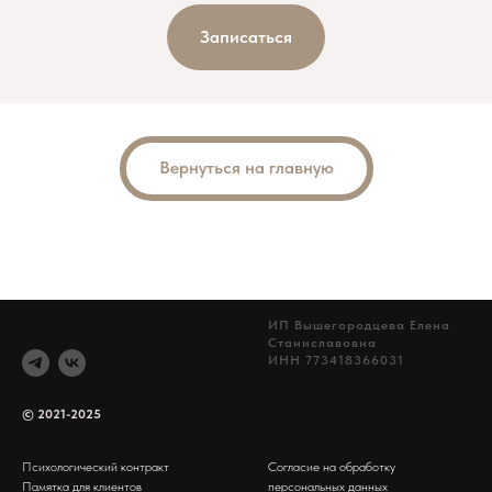
Записаться
Вернуться на главную
ИП Вышегородцева Елена
Станиславовна
ИНН 773418366031
© 2021-2025
Психологический контракт
Согласие на обработку
Памятка для клиентов
персональных данных